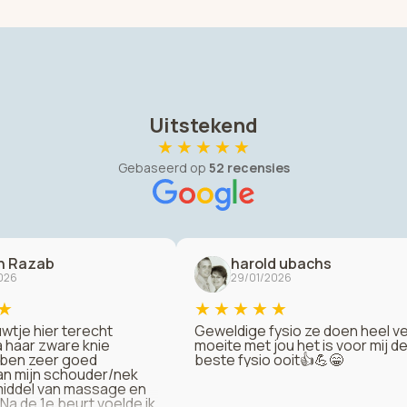
Uitstekend
★
★
★
★
★
Gebaseerd op
52 recensies
n Razab
harold ubachs
026
29/01/2026
★
★
★
★
★
★
uwtje hier terecht
Geweldige fysio ze doen heel ve
haar zware knie
moeite met jou het is voor mij d
k ben zeer goed
beste fysio ooit👍💪😁
n mijn schouder/nek
middel van massage en
Na de 1e beurt voelde ik