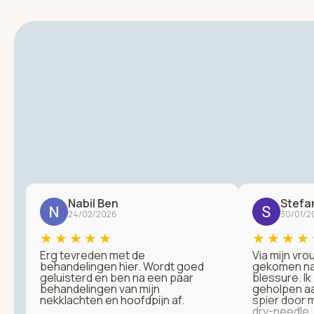
Nabil Ben
Stefa
24/02/2026
30/01/2
★
★
★
★
★
★
★
★
★
Erg tevreden met de
Via mijn vro
behandelingen hier. Wordt goed
gekomen na 
geluisterd en ben na een paar
blessure. I
behandelingen van mijn
geholpen aa
nekklachten en hoofdpijn af.
spier door 
dry-needle. 