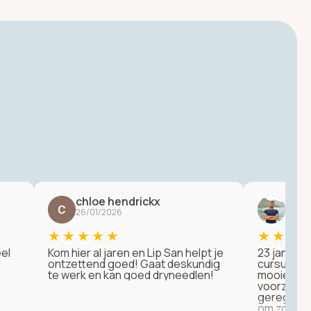
chloe hendrickx
Ray
26/01/2026
23/01
★
★
★
★
★
★
★
★
el
Kom hier al jaren en Lip San helpt je
23 januari 
e
ontzettend goed! Gaat deskundig
cursus ge
te werk en kan goed dryneedlen!
mooie loca
voorzienin
geregeld. 
om zowel h