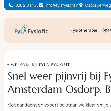
020 210 1455
info@fylafysiofit.nl
Osdorperweg 
Spec
Fysiotherapie
WELKOM BIJ FYLA FYSIOFIT
Snel weer pijnvrij bij F
Amsterdam Osdorp. Bij
Met aandacht en expertise staan we klaar om je ve